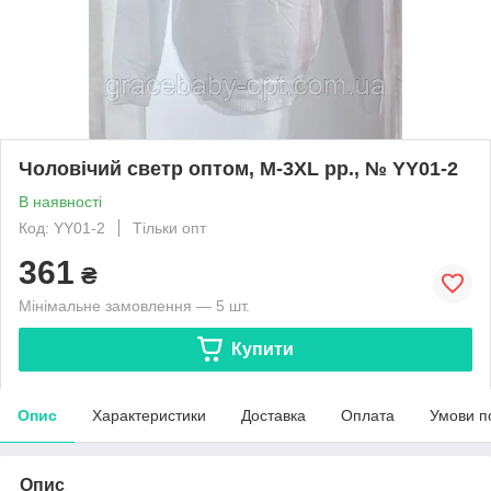
Чоловічий светр оптом, M-3XL рр., № YY01-2
В наявності
Код: YY01-2
Тільки опт
361
₴
Мінімальне замовлення — 5 шт.
Купити
Опис
Характеристики
Доставка
Оплата
Умови п
Опис