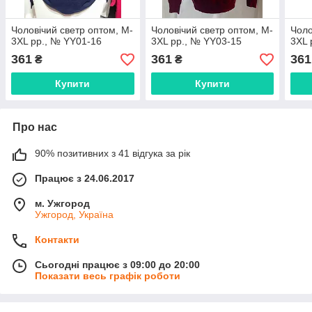
Чоловічий светр оптом, M-
Чоловічий светр оптом, M-
Чоло
3XL рр., № YY01-16
3XL рр., № YY03-15
3XL 
361
361
361
₴
₴
Купити
Купити
Про нас
90% позитивних з 41 відгука за рік
Працює з 24.06.2017
м. Ужгород
Ужгород, Україна
Контакти
Сьогодні працює з 09:00 до 20:00
Показати весь графік роботи