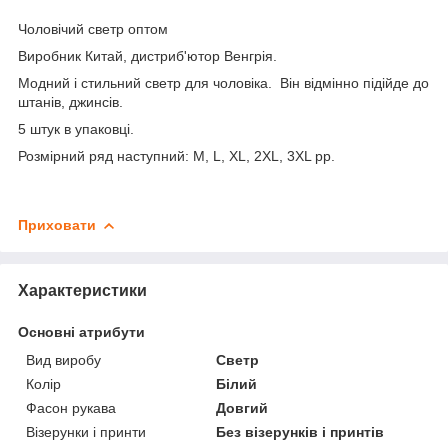
Чоловічий светр оптом
Виробник Китай, дистриб'ютор Венгрія.
Модний і стильний светр для чоловіка. Він відмінно підійде до
штанів, джинсів.
5 штук в упаковці.
Розмірний ряд наступний: M, L, XL, 2XL, 3XL рр.
Приховати
Характеристики
Основні атрибути
Вид виробу
Светр
Колір
Білий
Фасон рукава
Довгий
Візерунки і принти
Без візерунків і принтів