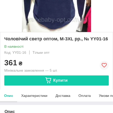
Чоловічий светр оптом, M-3XL рр., № YY01-16
В наявності
Код: YY01-16
Тільки опт
361
₴
Мінімальне замовлення — 5 шт.
Купити
Опис
Характеристики
Доставка
Оплата
Умови п
Опис