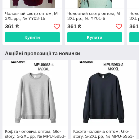
Чоловічий светр оптом, M-
Чоловічий светр оптом, M-
Чоло
3XL рр., № YY03-15
3XL рр., № YY01-6
3XL 
361
361
361
₴
₴
Купити
Купити
Акційні пропозиції та новинки
Кофта чоловіча оптом, Glo-
Кофта чоловіча оптом, Glo-
story, S-2XL рр, № MPU-5953-
story, S-2XL рр, № MPU-5953-