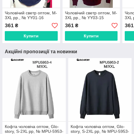
Чоловічий светр оптом, M-
Чоловічий светр оптом, M-
Чоло
3XL рр., № YY01-16
3XL рр., № YY03-15
3XL 
361
361
361
₴
₴
Купити
Купити
Акційні пропозиції та новинки
Кофта чоловіча оптом, Glo-
Кофта чоловіча оптом, Glo-
story, S-2XL рр, № MPU-5953-
story, S-2XL рр, № MPU-5953-