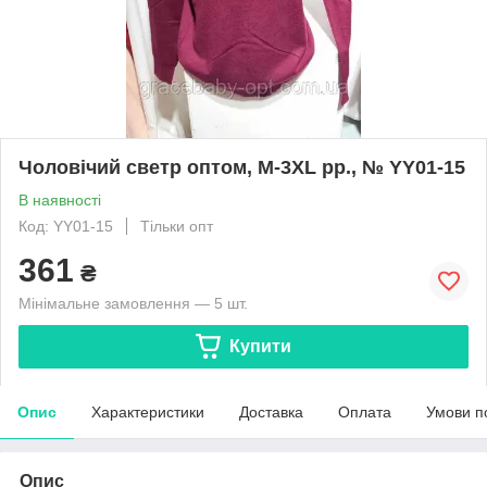
Чоловічий светр оптом, M-3XL рр., № YY01-15
В наявності
Код: YY01-15
Тільки опт
361
₴
Мінімальне замовлення — 5 шт.
Купити
Опис
Характеристики
Доставка
Оплата
Умови п
Опис