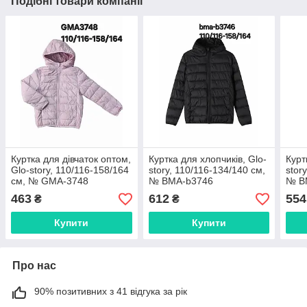
Подібні товари компанії
Куртка для дівчаток оптом,
Куртка для хлопчиків, Glo-
Курт
Glo-story, 110/116-158/164
story, 110/116-134/140 см,
stor
см, № GMA-3748
№ BMA-b3746
№ B
463
612
554
₴
₴
Купити
Купити
Про нас
90% позитивних з 41 відгука за рік