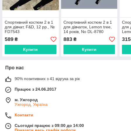
Спортивний костюм 2 в 1
Спортивний костюм 2 в 1
Спор
для дівчат, F&D, 12 рр., №
для дівчаток, Lemon tree,
для 
FD7543
14 років, No DL-8780
Lemo
No 
589
883
315
₴
₴
Купити
Купити
Про нас
90% позитивних з 41 відгука за рік
Працює з 24.06.2017
м. Ужгород
Ужгород, Україна
Контакти
Сьогодні працює з 09:00 до 14:00
Показати весь графік роботи