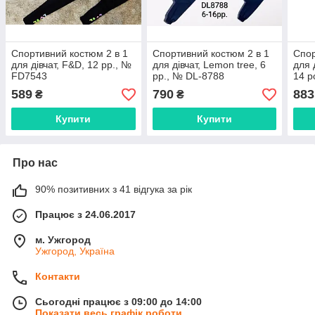
Спортивний костюм 2 в 1
Спортивний костюм 2 в 1
Спор
для дівчат, F&D, 12 рр., №
для дівчат, Lemon tree, 6
для 
FD7543
рр., № DL-8788
14 р
589
790
883
₴
₴
Купити
Купити
Про нас
90% позитивних з 41 відгука за рік
Працює з 24.06.2017
м. Ужгород
Ужгород, Україна
Контакти
Сьогодні працює з 09:00 до 14:00
Показати весь графік роботи