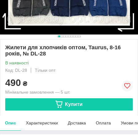
Жилети для хлопчиків оптом, Taurus, 8-16
років, № DL-28
В наявності
Код: DL-28
Тільки опт
490
₴
Мінімальне замовлення — 5 шт.
Купити
Опис
Характеристики
Доставка
Оплата
Умови п