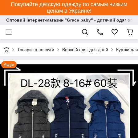
Покупайте детскую одежду по самым низким
ценам в Украине!
Оптовий інтернет-магазин "Grace baby" - дитячий одяг опт
Товари та послуги
Верхній одяг для дітей
Куртки для
Акція