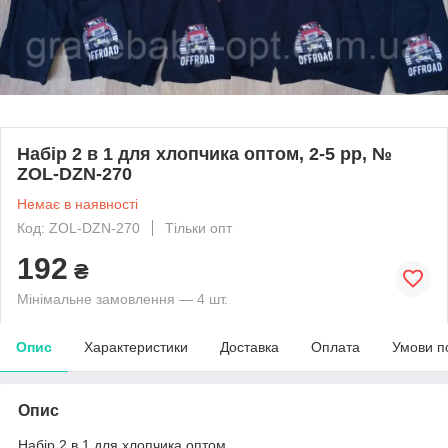
Набір 2 в 1 для хлопчика оптом, 2-5 рр, №
ZOL-DZN-270
Немає в наявності
Код: ZOL-DZN-270
Тільки опт
192
₴
Мінімальне замовлення — 4 шт.
Опис
Характеристики
Доставка
Оплата
Умови п
Опис
Набір 2 в 1 для хлопчика оптом