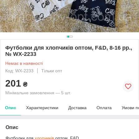
Футболки для хлопчиків оптом, F&D, 8-16 рр.,
№ WX-2233
Немає в наявності
Код: WX-2233
Тільки опт
201
₴
Мінімальне замовлення — 5 шт.
Опис
Характеристики
Доставка
Оплата
Умови п
Опис
Футболки для
хлопчиків
оптом, F&D