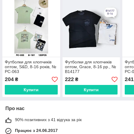
Футболки для хлопчиків
Футболки для хлопчиків
Футб
оптом, S&D, 8-16 років, №
оптом, Grace, 8-16 рр., №
опто
PC-063
B14177
PC-
204
222
241
₴
₴
Купити
Купити
Про нас
90% позитивних з 41 відгука за рік
Працює з 24.06.2017