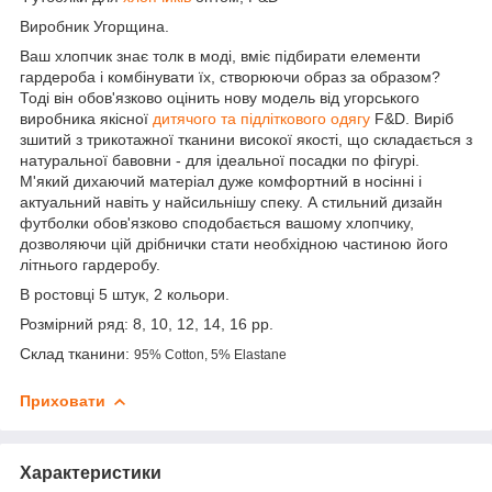
Виробник Угорщина.
Ваш хлопчик знає толк в моді, вміє підбирати елементи
гардероба і комбінувати їх, створюючи образ за образом?
Тоді він обов'язково оцінить нову модель від угорського
виробника якісної
дитячого та підліткового одягу
F&D. Виріб
зшитий з трикотажної тканини високої якості, що складається з
натуральної бавовни - для ідеальної посадки по фігурі.
М'який дихаючий матеріал дуже комфортний в носінні і
актуальний навіть у найсильнішу спеку. А стильний дизайн
футболки обов'язково сподобається вашому хлопчику,
дозволяючи цій дрібнички стати необхідною частиною його
літнього гардеробу.
В ростовці 5 штук, 2 кольори.
Розмірний ряд: 8, 10, 12, 14, 16 рр.
Склад тканини:
95% Cotton, 5% Elastane
Приховати
Характеристики