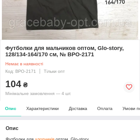
Футболки для мальчиков оптом, Glo-story,
128/134-164/170 см, № BPO-2171
Немає в наявності
Код: BPO-2171
Тільки опт
104
₴
Мінімальне замовлення — 4 шт.
Опис
Характеристики
Доставка
Оплата
Умови п
Опис
Футболки для
хлопчиків
оптом, Glo-story