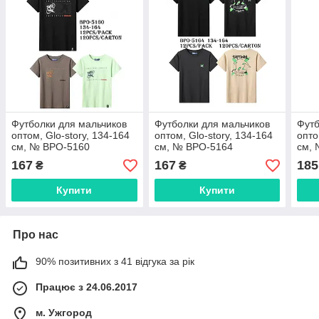
Футболки для мальчиков
Футболки для мальчиков
Футб
оптом, Glo-story, 134-164
оптом, Glo-story, 134-164
опто
см, № BPO-5160
см, № BPO-5164
см,
167
167
185
₴
₴
Купити
Купити
Про нас
90% позитивних з 41 відгука за рік
Працює з 24.06.2017
м. Ужгород