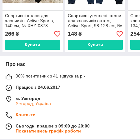
Спортивні штани для
Спортивні утеплені штани
Спор
хлопчиків, Active Sports,
для хлопчиків оптом,
хлоп
140 см, № XHZ-0373
Active Sport, 98-128 см, №
134,
XHZ-0652
XHZ
266
148
254
₴
₴
Купити
Купити
Про нас
90% позитивних з 41 відгука за рік
Працює з 24.06.2017
м. Ужгород
Ужгород, Україна
Контакти
Сьогодні працює з 09:00 до 20:00
Показати весь графік роботи