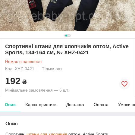
Спортивні штани для хлопчиків оптом, Active
Sports, 134-164 см, № XHZ-0421
Немає в наявності
Код: XHZ-0421
Тільки опт
192
₴
Мінімальне замовлення — 6 шт.
Опис
Характеристики
Доставка
Оплата
Умови п
Опис
Спортивні
штани для хлопчиків
оптом, Active Sports