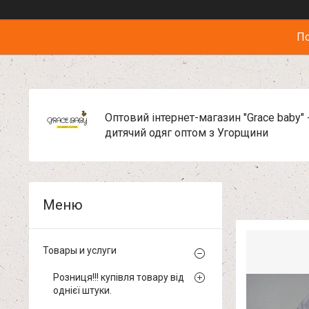
По
Оптовий інтернет-магазин "Grace baby" 
дитячий одяг оптом з Угорщини
Товары и услуги
Розниця!!! купівля товару від
однієї штуки.