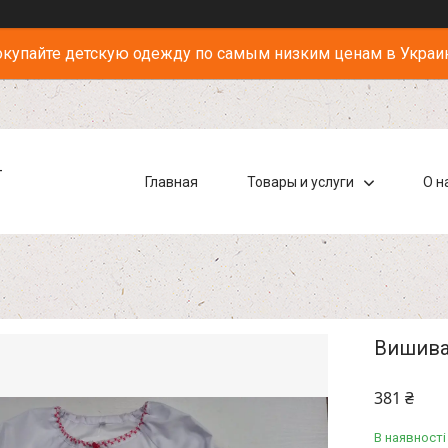
купайте детскую одежду по самым низким ценам в Украи
-
Главная
Товары и услуги
О н
Вишиван
381 ₴
В наявності