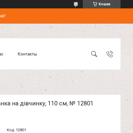
Кошик
не!
ас
Контакты
ка на дівчинку, 110 см, № 12801
Код:
12801