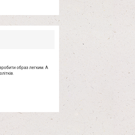
зробити образ легким. А
літків.