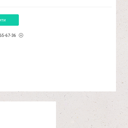
ити
965-67-36