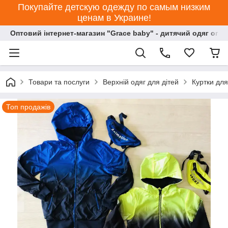
Покупайте детскую одежду по самым низким
ценам в Украине!
Оптовий інтернет-магазин "Grace baby" - дитячий одяг опт
Товари та послуги
Верхній одяг для дітей
Куртки для
Топ продажів