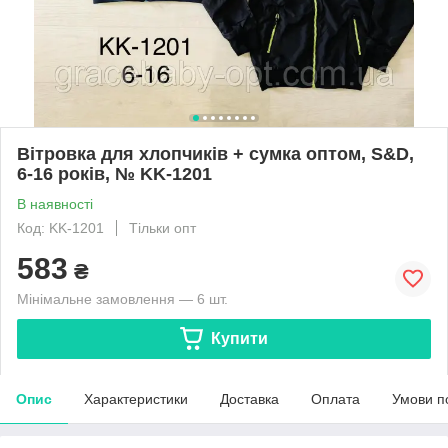
Вітровка для хлопчиків + сумка оптом, S&D,
6-16 років, № KK-1201
В наявності
Код: KK-1201
Тільки опт
583
₴
Мінімальне замовлення — 6 шт.
Купити
Опис
Характеристики
Доставка
Оплата
Умови п