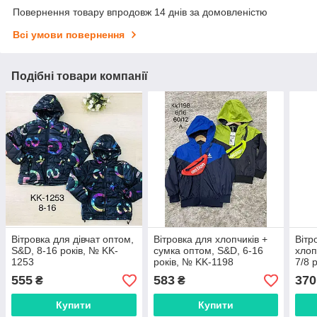
Повернення товару впродовж 14 днів за домовленістю
Всі умови повернення
Подібні товари компанії
Вітровка для дівчат оптом,
Вітровка для хлопчиків +
Вітр
S&D, 8-16 років, № KK-
сумка оптом, S&D, 6-16
хлоп
1253
років, № KK-1198
7/8 
555
583
370
₴
₴
Купити
Купити