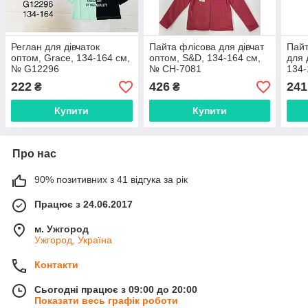
Реглан для дівчаток
Пайта флісова для дівчат
Пайт
оптом, Grace, 134-164 см,
оптом, S&D, 134-164 см,
для 
№ G12296
№ CH-7081
134-
222
426
241
₴
₴
Купити
Купити
Про нас
90% позитивних з 41 відгука за рік
Працює з 24.06.2017
м. Ужгород
Ужгород, Україна
Контакти
Сьогодні працює з 09:00 до 20:00
Показати весь графік роботи