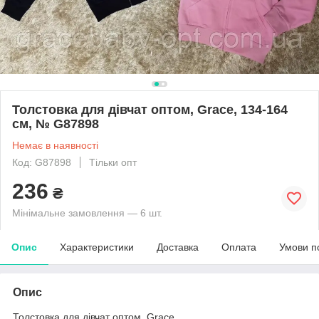
Толстовка для дівчат оптом, Grace, 134-164
см, № G87898
Немає в наявності
Код: G87898
Тільки опт
236
₴
Мінімальне замовлення — 6 шт.
Опис
Характеристики
Доставка
Оплата
Умови п
Опис
Толстовка для дівчат оптом, Grace