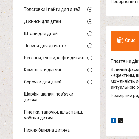
повернення 
Толстовки і пайти для дітей
Джинси для дітей
Штани для дітей
Опис
Лосини для дівчаток
Реглани, туніки, кофти дитячі
Плаття на ді
Вільний фасо
Комплекти дитячі
- ефектним, щ
можливість л
Сорочки для дітей
актуальною р
Шарфи, шапки, пов'язки
Розмірний ряд
дитячі
Пінетки, тапочки, шльопанці,
чобітки дитячі
Нижня білизна дитяча