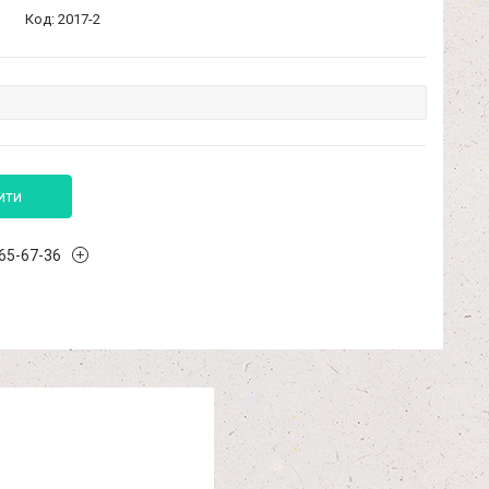
Код:
2017-2
ити
965-67-36