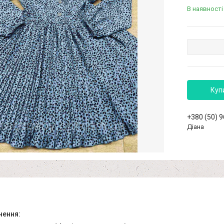
В наявності
Куп
+380 (50) 
Діана