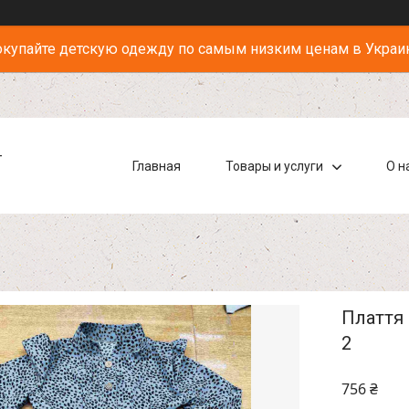
купайте детскую одежду по самым низким ценам в Украи
-
Главная
Товары и услуги
О н
Плаття 
2
756 ₴