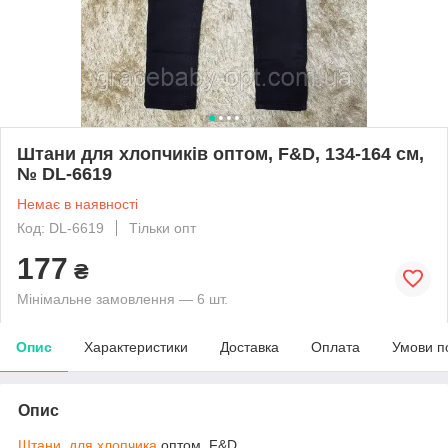
Штани для хлопчиків оптом, F&D, 134-164 см,
№ DL-6619
Немає в наявності
Код: DL-6619
Тільки опт
177
₴
Мінімальне замовлення — 6 шт.
Опис
Характеристики
Доставка
Оплата
Умови п
Опис
Штани для хлопчика
оптом, F&D