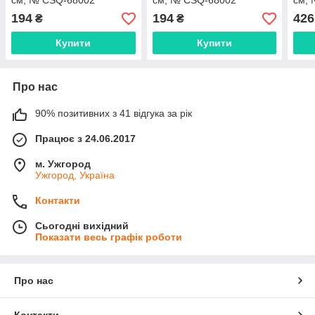
см, № CSQ-68002
см, № CSQ-68002
см,
194
194
426
₴
₴
Купити
Купити
Про нас
90% позитивних з 41 відгука за рік
Працює з 24.06.2017
м. Ужгород
Ужгород, Україна
Контакти
Сьогодні вихідний
Показати весь графік роботи
Про нас