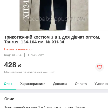
Трикотажний костюм 3 в 1 для дівчат оптом,
Taurus, 134-164 см, № XH-34
Немає в наявності
Код: XH-34
Тільки опт
428
₴
Мінімальне замовлення — 6 шт.
Опис
Характеристики
Доставка
Оплата
Умови п
Опис
Трикотажний костюм 3 в 1 для дівчат оптом, Taurus