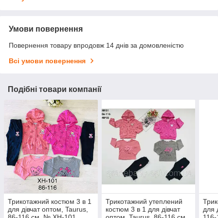
Умови повернення
Повернення товару впродовж 14 днів за домовленістю
Всі умови повернення
Подібні товари компанії
Трикотажний костюм 3 в 1
Трикотажний утеплений
Трик
для дівчат оптом, Taurus,
костюм 3 в 1 для дівчат
для 
86-116 см, № XH-101
оптом, Taurus, 86-116 см,
116-