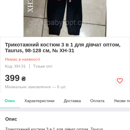
Трикотажний костюм 3 в 1 для дівчат оптом,
Taurus, 98-128 см, № XH-31
Немає в наявності
Код: XH-31
Тільки опт
399
₴
Мінімальне замовлення — 6 шт.
Опис
Характеристики
Доставка
Оплата
Умови п
Опис
Трикотажний костюм 3 в 1 для дівчат оптом, Taurus