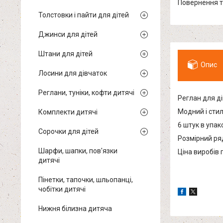
повернення 
Толстовки і пайти для дітей
Джинси для дітей
Штани для дітей
Опис
Лосини для дівчаток
Реглани, туніки, кофти дитячі
Реглан для ді
Модний і сти
Комплекти дитячі
6 штук в упак
Сорочки для дітей
Розмірний ряд
Шарфи, шапки, пов'язки
Ціна виробів 
дитячі
Пінетки, тапочки, шльопанці,
чобітки дитячі
Нижня білизна дитяча