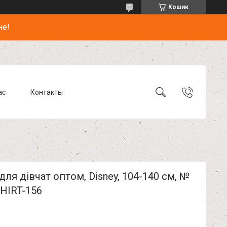
Кошик
не!
ас
Контакты
для дівчат оптом, Disney, 104-140 см, №
HIRT-156