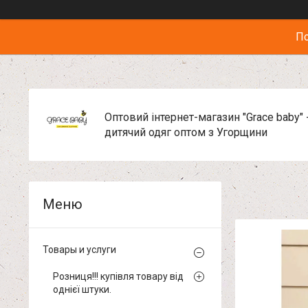
По
Оптовий інтернет-магазин "Grace baby" 
дитячий одяг оптом з Угорщини
Товары и услуги
Розниця!!! купівля товару від
однієї штуки.