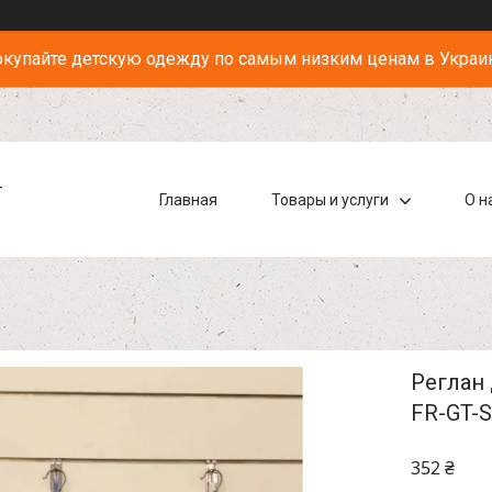
купайте детскую одежду по самым низким ценам в Украи
-
Главная
Товары и услуги
О н
Реглан 
FR-GT-S
352 ₴