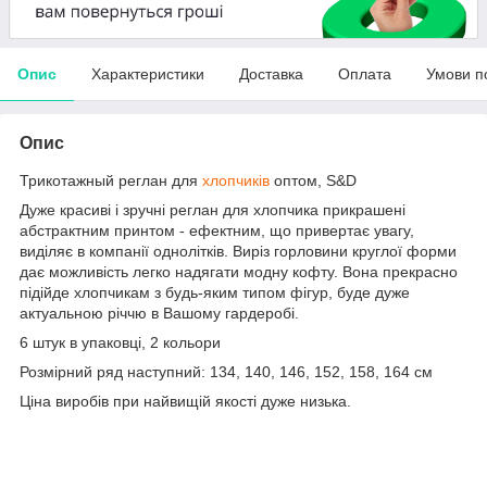
Опис
Характеристики
Доставка
Оплата
Умови п
Опис
Трикотажный реглан для
хлопчиків
оптом, S&D
Дуже красиві і зручні реглан для хлопчика прикрашені
абстрактним принтом - ефектним, що привертає увагу,
виділяє в компанії однолітків. Виріз горловини круглої форми
дає можливість легко надягати модну кофту. Вона прекрасно
підійде хлопчикам з будь-яким типом фігур, буде дуже
актуальною річчю в Вашому гардеробі.
6 штук в упаковці, 2 кольори
Розмірний ряд наступний: 134, 140, 146, 152, 158, 164 см
Ціна виробів при найвищій якості дуже низька.