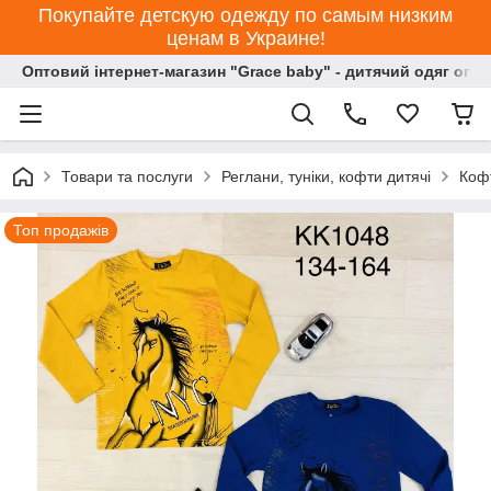
Покупайте детскую одежду по самым низким
ценам в Украине!
Оптовий інтернет-магазин "Grace baby" - дитячий одяг опт
Товари та послуги
Реглани, туніки, кофти дитячі
Кофт
Топ продажів