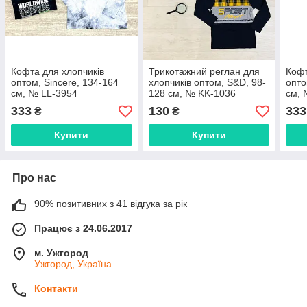
Кофта для хлопчиків
Трикотажний реглан для
Кофт
оптом, Sincere, 134-164
хлопчиків оптом, S&D, 98-
опто
см, № LL-3954
128 см, № KK-1036
см, 
333
130
333
₴
₴
Купити
Купити
Про нас
90% позитивних з 41 відгука за рік
Працює з 24.06.2017
м. Ужгород
Ужгород, Україна
Контакти