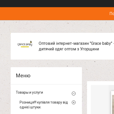
По
Оптовий інтернет-магазин "Grace baby" 
дитячий одяг оптом з Угорщини
Товары и услуги
Розниця!!! купівля товару від
однієї штуки.