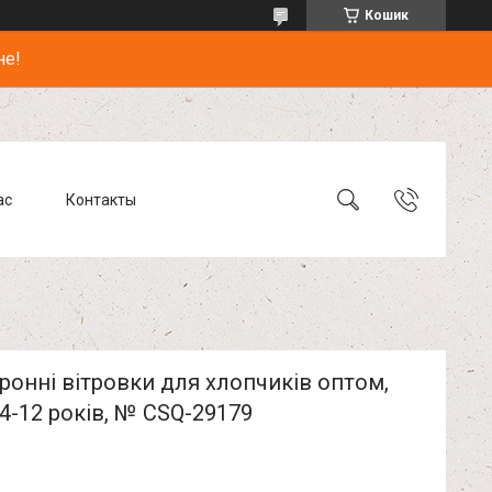
Кошик
не!
ас
Контакты
онні вітровки для хлопчиків оптом,
, 4-12 років, № CSQ-29179