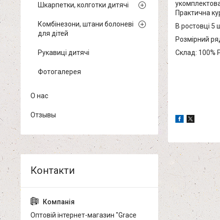
укомплектова
Шкарпетки, колготки дитячі
Практична кур
Комбінезони, штани болоневі
В ростовці 5 
для дітей
Розмірний ряд 
Рукавиці дитячі
Склад: 100% P
Фотогалерея
О нас
Отзывы
Оптовій інтернет-магазин "Grace