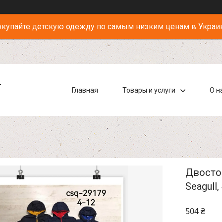
купайте детскую одежду по самым низким ценам в Украи
-
Главная
Товары и услуги
О н
Двостор
Seagull
504 ₴