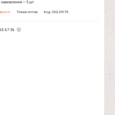
 замовлення — 5 шт.
вності
Тільки оптом
Код:
CSQ-29179
965-67-36