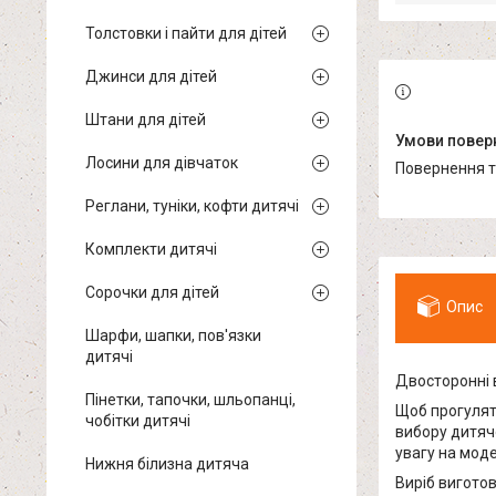
Толстовки і пайти для дітей
Джинси для дітей
Штани для дітей
Лосини для дівчаток
повернення 
Реглани, туніки, кофти дитячі
Комплекти дитячі
Сорочки для дітей
Опис
Шарфи, шапки, пов'язки
дитячі
Двосторонні 
Пінетки, тапочки, шльопанці,
Щоб прогуляти
чобітки дитячі
вибору дитячо
увагу на моде
Нижня білизна дитяча
Виріб виготов