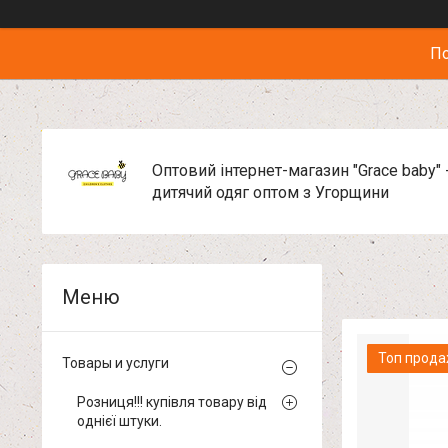
По
Оптовий інтернет-магазин "Grace baby" 
дитячий одяг оптом з Угорщини
Топ прод
Товары и услуги
Розниця!!! купівля товару від
однієї штуки.