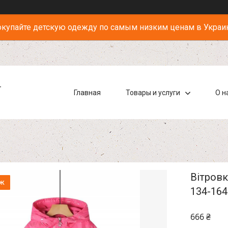
купайте детскую одежду по самым низким ценам в Украи
-
Главная
Товары и услуги
О н
Вітровк
аж
134-164
666 ₴