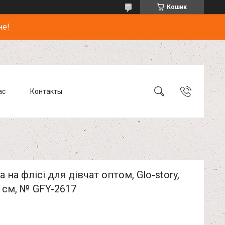
Кошик
не!
ас
Контакты
а на флісі для дівчат оптом, Glo-story,
 см, № GFY-2617