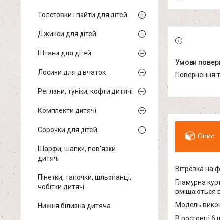
Толстовки і пайти для дітей
Джинси для дітей
Штани для дітей
Лосини для дівчаток
повернення 
Реглани, туніки, кофти дитячі
Комплекти дитячі
Сорочки для дітей
Опис
Шарфи, шапки, пов'язки
дитячі
Вітровка на ф
Пінетки, тапочки, шльопанці,
Гламурна курт
чобітки дитячі
вміщаються в
Модель викона
Нижня білизна дитяча
В ростовці 6 ш