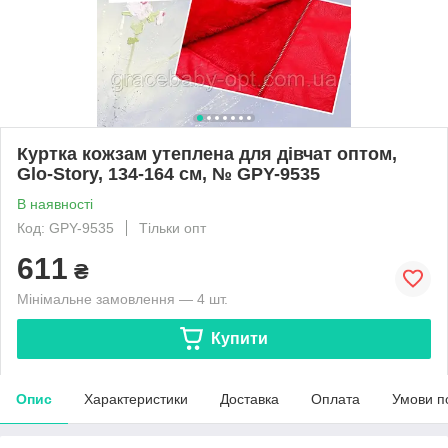
Куртка кожзам утеплена для дівчат оптом,
Glo-Story, 134-164 см, № GPY-9535
В наявності
Код: GPY-9535
Тільки опт
611
₴
Мінімальне замовлення — 4 шт.
Купити
Опис
Характеристики
Доставка
Оплата
Умови п