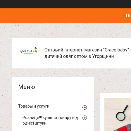
По
Оптовий інтернет-магазин "Grace baby" 
дитячий одяг оптом з Угорщини
Товары и услуги
Розниця!!! купівля товару від
однієї штуки.