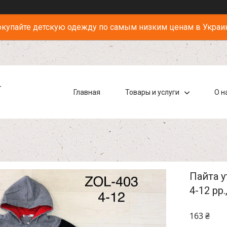
купайте детскую одежду по самым низким ценам в Украи
-
Главная
Товары и услуги
О н
Пайта у
4-12 рр
163 ₴