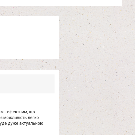
ом - ефектним, що
ає можливість легко
 буде дуже актуальною