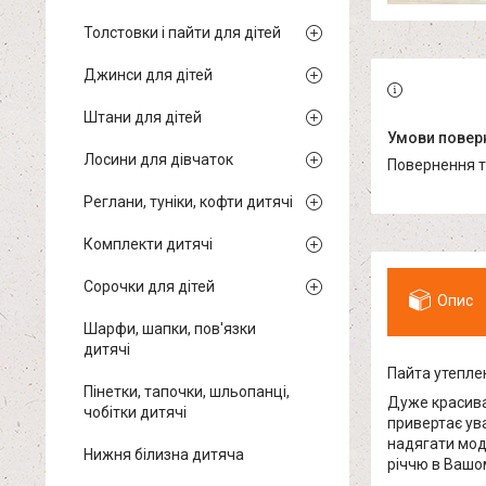
Толстовки і пайти для дітей
Джинси для дітей
Штани для дітей
Лосини для дівчаток
повернення 
Реглани, туніки, кофти дитячі
Комплекти дитячі
Сорочки для дітей
Опис
Шарфи, шапки, пов'язки
дитячі
Пайта утеплен
Пінетки, тапочки, шльопанці,
Дуже красива
чобітки дитячі
привертає ува
надягати мод
Нижня білизна дитяча
річчю в Вашо