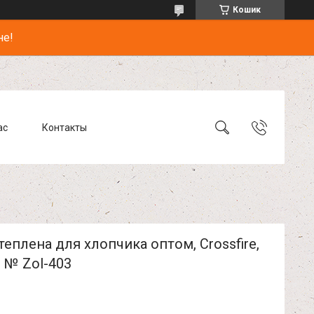
Кошик
не!
ас
Контакты
теплена для хлопчика оптом, Crossfire,
., № Zol-403