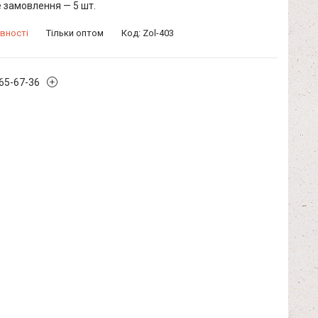
 замовлення — 5 шт.
вності
Тільки оптом
Код:
Zol-403
965-67-36