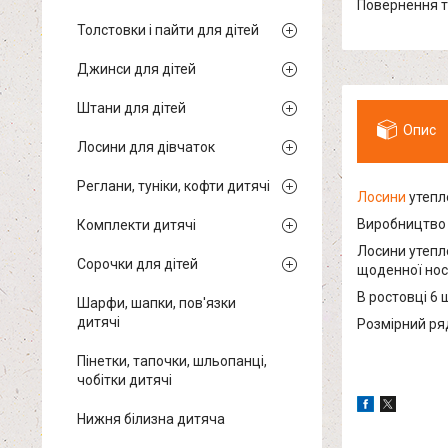
повернення 
Толстовки і пайти для дітей
Джинси для дітей
Штани для дітей
Опис
Лосини для дівчаток
Реглани, туніки, кофти дитячі
Лосини
утепл
Виробництво
Комплекти дитячі
Лосини утепле
Сорочки для дітей
щоденної нос
В ростовці 6 
Шарфи, шапки, пов'язки
дитячі
Розмірний ряд:
Пінетки, тапочки, шльопанці,
чобітки дитячі
Нижня білизна дитяча