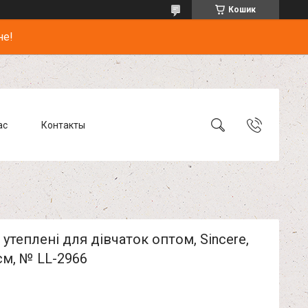
Кошик
не!
ас
Контакты
утеплені для дівчаток оптом, Sincere,
см, № LL-2966