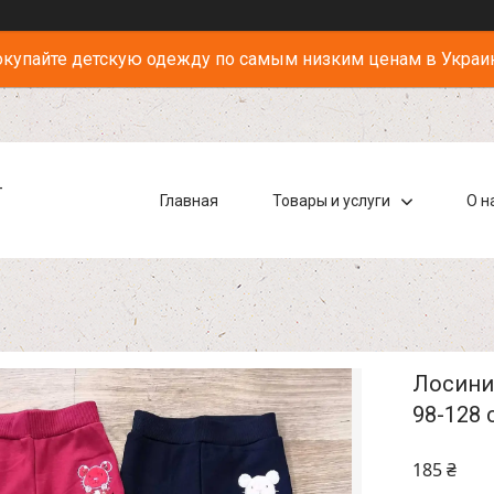
купайте детскую одежду по самым низким ценам в Украи
-
Главная
Товары и услуги
О н
Лосини 
98-128 
185 ₴