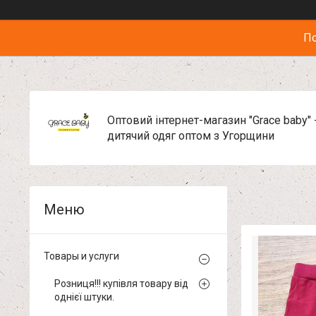
По
Оптовий інтернет-магазин "Grace baby" 
дитячий одяг оптом з Угорщини
Товары и услуги
Розниця!!! купівля товару від
однієї штуки.