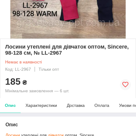
Лосини утеплені для дівчаток оптом, Sincere,
98-128 см, № LL-2967
Немає в наявності
Код: LL-2967
Тільки опт
185
₴
Мінімальне замовлення — 6 шт.
Опис
Характеристики
Доставка
Оплата
Умови п
Опис
Лосини
утеплені для
дівчаток
оптом, Sincere