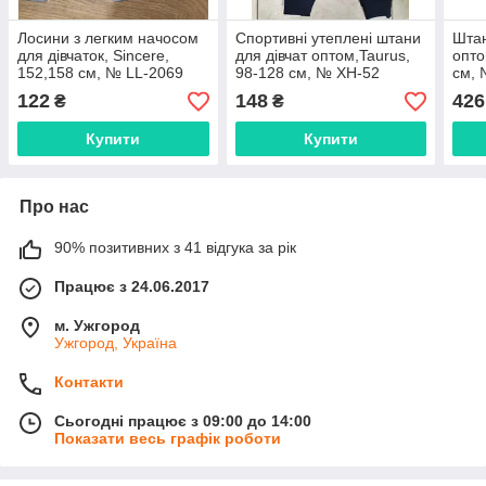
Лосини з легким начосом
Спортивні утеплені штани
Штан
для дівчаток, Sincere,
для дівчат оптом,Taurus,
опто
152,158 см, № LL-2069
98-128 см, № XH-52
см, 
122
148
426
₴
₴
Купити
Купити
Про нас
90% позитивних з 41 відгука за рік
Працює з 24.06.2017
м. Ужгород
Ужгород, Україна
Контакти
Сьогодні працює з 09:00 до 14:00
Показати весь графік роботи