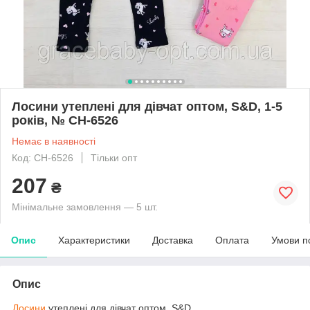
Лосини утеплені для дівчат оптом, S&D, 1-5
років, № CH-6526
Немає в наявності
Код: CH-6526
Тільки опт
207
₴
Мінімальне замовлення — 5 шт.
Опис
Характеристики
Доставка
Оплата
Умови п
Опис
Лосини
утеплені для дівчат оптом, S&D