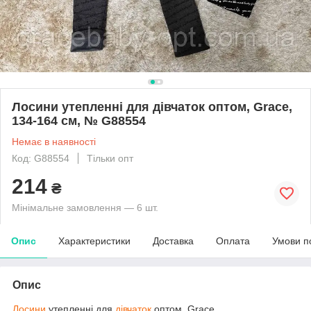
Лосини утепленні для дівчаток оптом, Grace,
134-164 см, № G88554
Немає в наявності
Код: G88554
Тільки опт
214
₴
Мінімальне замовлення — 6 шт.
Опис
Характеристики
Доставка
Оплата
Умови п
Опис
Лосини
утепленні для
дівчаток
оптом, Grace