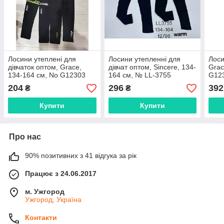
Лосини утеплені для
Лосини утепленні для
Лоси
дівчаток оптом, Grace,
дівчат оптом, Sincere, 134-
Grac
134-164 см, No G12303
164 см, № LL-3755
G12
204
296
392
₴
₴
Купити
Купити
Про нас
90% позитивних з 41 відгука за рік
Працює з 24.06.2017
м. Ужгород
Ужгород, Україна
Контакти