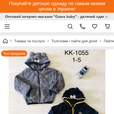
Покупайте детскую одежду по самым низким
ценам в Украине!
Оптовий інтернет-магазин "Grace baby" - дитячий одяг опт
Товари та послуги
Толстовки і пайти для дітей
Пайти
Топ продажів