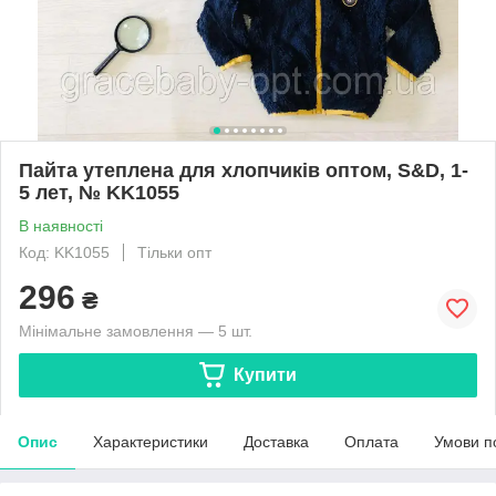
Пайта утеплена для хлопчиків оптом, S&D, 1-
5 лет, № KK1055
В наявності
Код: KK1055
Тільки опт
296
₴
Мінімальне замовлення — 5 шт.
Купити
Опис
Характеристики
Доставка
Оплата
Умови п