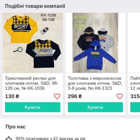
Подібні товари компанії
Трикотажний реглан для
Толстовка з мікроначосом
Пайт
хлопчиків оптом, S&D, 98-
для хлопчиків оптом, S&D,
хлоп
128 см, № KK-1036
3-8 років, No KK-1323
12 л
130
296
315
₴
₴
Купити
Купити
Про нас
90% позитивних з 41 відгука за рік