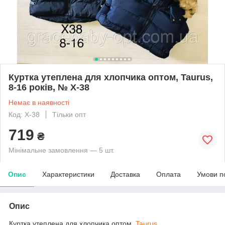
Куртка утеплена для хлопчика оптом, Taurus,
8-16 років, № X-38
Немає в наявності
Код: X-38
Тільки опт
719
₴
Мінімальне замовлення — 5 шт.
Опис
Характеристики
Доставка
Оплата
Умови п
Опис
Куртка утеплена для хлопчика оптом,
Taurus