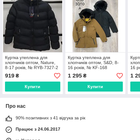
Куртка утеплена для
Куртка утеплена для
Курт
хлопчиків оптом, Nature,
хлопчиків оптом, S&D, 8-
хлоп
8-17 років, № RYB-7327-2
16 років, № KF-168
16 р
919
1 295
1 2
₴
₴
Купити
Купити
Про нас
90% позитивних з 41 відгука за рік
Працює з 24.06.2017