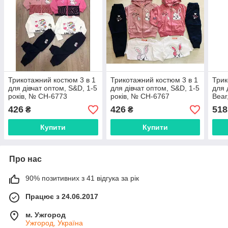
Трикотажний костюм 3 в 1
Трикотажний костюм 3 в 1
Трик
для дівчат оптом, S&D, 1-5
для дівчат оптом, S&D, 1-5
для 
років, № CH-6773
років, № CH-6767
Bear
426
426
518
₴
₴
Купити
Купити
Про нас
90% позитивних з 41 відгука за рік
Працює з 24.06.2017
м. Ужгород
Ужгород, Україна