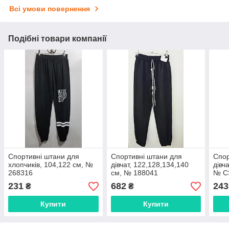
Всі умови повернення
Подібні товари компанії
Спортивні штани для
Спортивні штани для
Спор
хлопчиків, 104,122 см, №
дівчат, 122,128,134,140
дівч
268316
см, № 188041
№ C
231
682
243
₴
₴
Купити
Купити