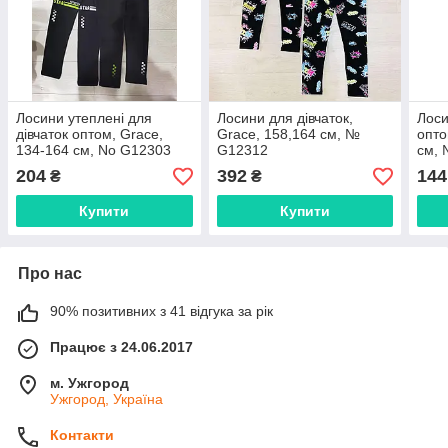
Лосини утеплені для
Лосини для дівчаток,
Лоси
дівчаток оптом, Grace,
Grace, 158,164 см, №
опто
134-164 см, No G12303
G12312
см, 
204
392
144
₴
₴
Купити
Купити
Про нас
90% позитивних з 41 відгука за рік
Працює з 24.06.2017
м. Ужгород
Ужгород, Україна
Контакти