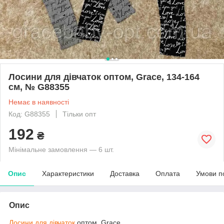
Лосини для дівчаток оптом, Grace, 134-164
см, № G88355
Немає в наявності
Код: G88355
Тільки опт
192
₴
Мінімальне замовлення — 6 шт.
Опис
Характеристики
Доставка
Оплата
Умови п
Опис
Лосини для дівчаток
оптом, Grace