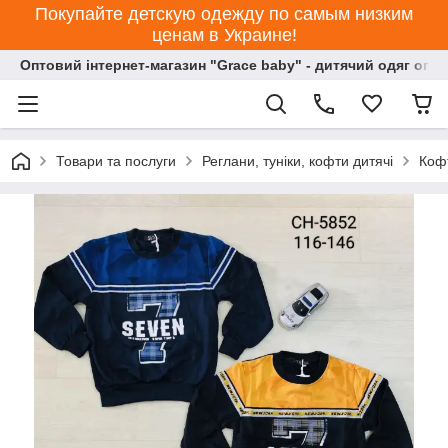
Покупайте детскую одежду по самым низким
ценам в Украине!
Оптовий інтернет-магазин "Grace baby" - дитячий одяг опт
Товари та послуги
Реглани, туніки, кофти дитячі
Кофт