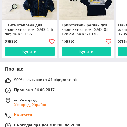
Пайта утеплена для
Трикотажний реглан для
Пайт
хлопчиків оптом, S&D, 1-5
хлопчиків оптом, S&D, 98-
хлоп
лет, № KK1055
128 см, № KK-1036
12 л
296
130
315
₴
₴
Купити
Купити
Про нас
90% позитивних з 41 відгука за рік
Працює з 24.06.2017
м. Ужгород
Ужгород, Україна
Контакти
Сьогодні працює з 09:00 до 20:00