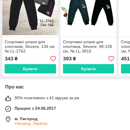
Спортивні штани для
Спортивні штани для
Спор
хлопчиків, Sincere, 134 см,
хлопчика, Sincere, 98-128
хлоп
№ LL-2762
см, № LL-3810
см, 
343
393
451
₴
₴
Купити
Купити
Про нас
90% позитивних з 41 відгука за рік
Працює з 24.06.2017
м. Ужгород
Ужгород, Україна