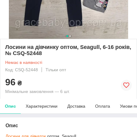
Лосини на дівчинку оптом, Seagull, 6-16 років,
№ CSQ-52448
Немає в наявності
Код: CSQ-52448
Тільки опт
96
₴
Мінімальне замовлення — 6 шт.
Опис
Характеристики
Доставка
Оплата
Умови п
Опис
Лосини для дівчаток
оптом, Seagull