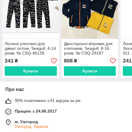
Лосини утеплені для
Двосторонні вітровки для
Лоси
дівчат оптом, Seagull, 4-14
хлопчиків, Seagull, 8-16
Sinc
років, № CSQ-46139
років, № CSQ-29187
011
241
808
241
₴
₴
Купити
Купити
Про нас
90% позитивних з 41 відгука за рік
Працює з 24.06.2017
м. Ужгород
Ужгород, Україна