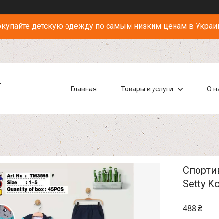
купайте детскую одежду по самым низким ценам в Украи
-
Главная
Товары и услуги
О н
Спортив
Setty K
488 ₴