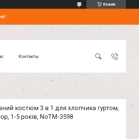
Кошик
не!
ас
Контакты
ний костюм 3 в 1 для хлопчика гуртом,
oop, 1-5 років, NoTM-3598