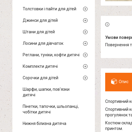
Толстовки і пайти для дітей
Джинси для дітей
Штани для дітей
Лосини для дівчаток
повернення 
Реглани, туніки, кофти дитячі
Комплекти дитячі
Сорочки для дітей
Опис
Шарфи, шапки, пов'язки
дитячі
Спортивний к
Пінетки, тапочки, шльопанці,
Спортивний ко
чобітки дитячі
прогулянок т
Костюм склад
Нижня білизна дитяча
принтом.