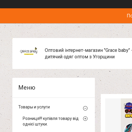
По
Оптовий інтернет-магазин "Grace baby" 
дитячий одяг оптом з Угорщини
Товары и услуги
Розниця!!! купівля товару від
однієї штуки.