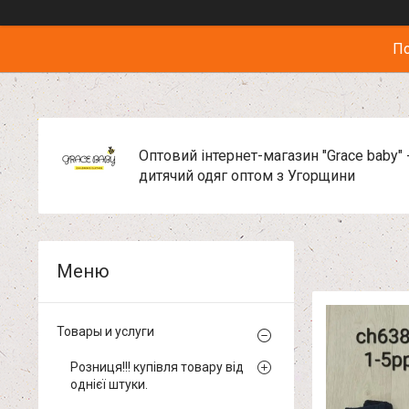
По
Оптовий інтернет-магазин "Grace baby" 
дитячий одяг оптом з Угорщини
Товары и услуги
Розниця!!! купівля товару від
однієї штуки.