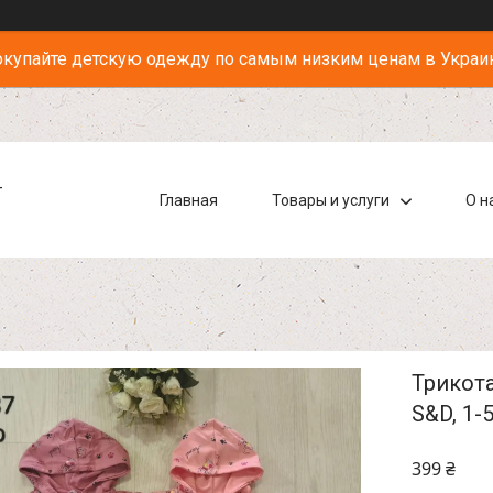
купайте детскую одежду по самым низким ценам в Украи
-
Главная
Товары и услуги
О н
Трикота
S&D, 1-
399 ₴