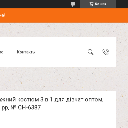
Кошик
не!
ас
Контакты
жний костюм 3 в 1 для дівчат оптом,
5 рр, № CH-6387