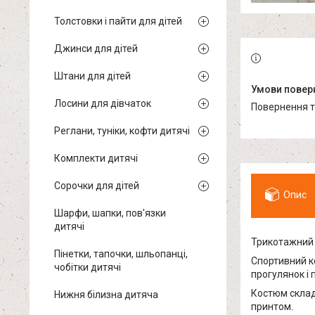
Толстовки і пайти для дітей
Джинси для дітей
Штани для дітей
Лосини для дівчаток
повернення 
Реглани, туніки, кофти дитячі
Комплекти дитячі
Сорочки для дітей
Опис
Шарфи, шапки, пов'язки
дитячі
Трикотажний 
Пінетки, тапочки, шльопанці,
Спортивний ко
чобітки дитячі
прогулянок і
Костюм склад
Нижня білизна дитяча
принтом.