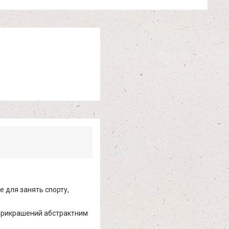
де для занять спорту,
, прикрашений абстрактним