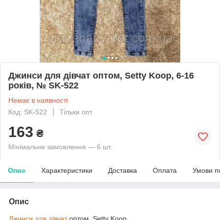
Джинси для дівчат оптом, Setty Koop, 6-16
років, № SK-522
Немає в наявності
Код: SK-522
Тільки опт
163
₴
Мінімальне замовлення — 6 шт.
Опис
Характеристики
Доставка
Оплата
Умови п
Опис
Джинси для дівчат
оптом, Setty Koop