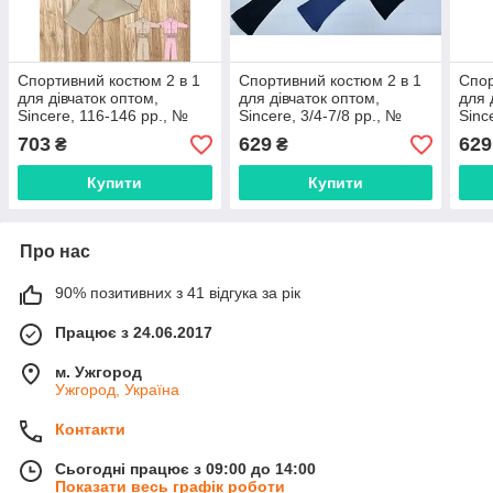
Спортивний костюм 2 в 1
Спортивний костюм 2 в 1
Спор
для дівчаток оптом,
для дівчаток оптом,
для 
Sincere, 116-146 рр., №
Sincere, 3/4-7/8 рр., №
Sinc
CJ-2057
SM007
198
703
629
629
₴
₴
Купити
Купити
Про нас
90% позитивних з 41 відгука за рік
Працює з 24.06.2017
м. Ужгород
Ужгород, Україна
Контакти
Сьогодні працює з 09:00 до 14:00
Показати весь графік роботи