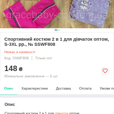
Спортивний костюм 2 в 1 для дівчаток оптом,
S-3XL рр., № SSWF808
Немає в наявності
Код: SSWF808
Тільки опт
148
₴
Мінімальне замовлення — 6 шт.
Опис
Характеристики
Доставка
Оплата
Умови п
Опис
Спортивний костюм 2 в 1 для
дівчаток
оптом