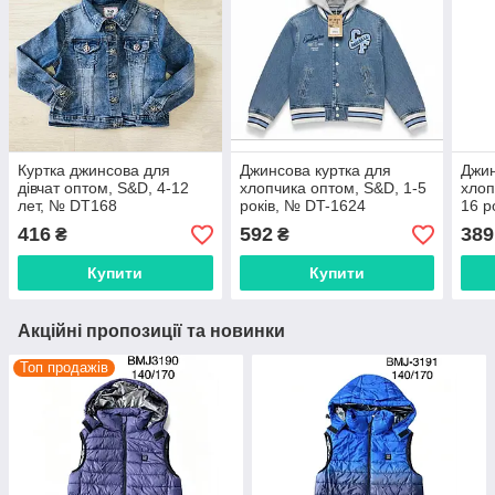
Куртка джинсова для
Джинсова куртка для
Джин
дівчат оптом, S&D, 4-12
хлопчика оптом, S&D, 1-5
хлоп
лет, № DT168
років, № DT-1624
16 р
416
592
389
₴
₴
Купити
Купити
Акційні пропозиції та новинки
Топ продажів