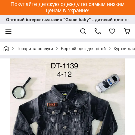
Покупайте детскую одежду по самым низким
ценам в Украине!
Оптовий інтернет-магазин "Grace baby" - дитячий одяг опт
Товари та послуги
Верхній одяг для дітей
Куртки для