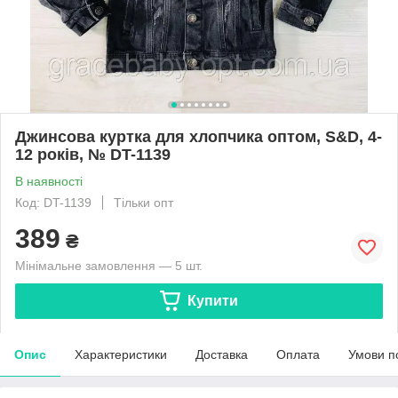
Джинсова куртка для хлопчика оптом, S&D, 4-
12 років, № DT-1139
В наявності
Код: DT-1139
Тільки опт
389
₴
Мінімальне замовлення — 5 шт.
Купити
Опис
Характеристики
Доставка
Оплата
Умови п