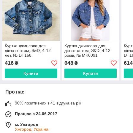
Куртка джинсова для
Куртка джинсова для
Курт
дівчат оптом, S&D, 4-12
дівчат оптом, S&D, 4-12
дівч
лет, № DT168
років, № MK6091
DT1
416
648
614
₴
₴
Купити
Купити
Про нас
90% позитивних з 41 відгука за рік
Працює з 24.06.2017
м. Ужгород
Ужгород, Україна