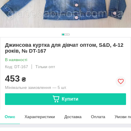
Джинсова куртка для дівчат оптом, S&D, 4-12
років, № DT-167
В наявності
Код: DT-167
Тільки опт
453
₴
Мінімальне замовлення — 5 шт.
Купити
Опис
Характеристики
Доставка
Оплата
Умови п