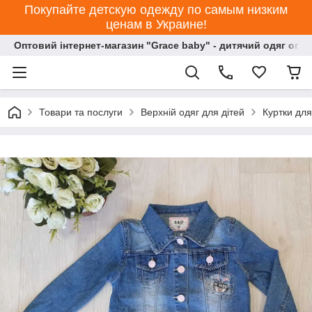
Покупайте детскую одежду по самым низким
ценам в Украине!
Оптовий інтернет-магазин "Grace baby" - дитячий одяг опт
Товари та послуги
Верхній одяг для дітей
Куртки для