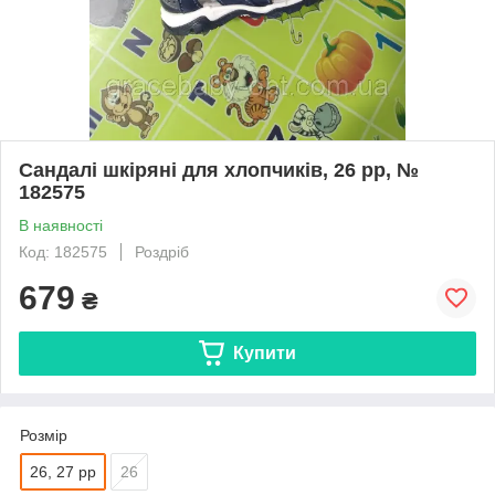
Сандалі шкіряні для хлопчиків, 26 рр, №
182575
В наявності
Код: 182575
Роздріб
679
₴
Купити
Розмір
26, 27 рр
26