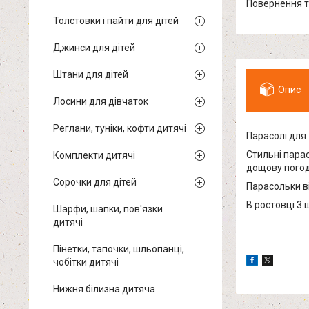
повернення 
Толстовки і пайти для дітей
Джинси для дітей
Штани для дітей
Опис
Лосини для дівчаток
Реглани, туніки, кофти дитячі
Парасолі для
Стильні парас
Комплекти дитячі
дощову погод
Сорочки для дітей
Парасольки ві
В ростовці 3 
Шарфи, шапки, пов'язки
дитячі
Пінетки, тапочки, шльопанці,
чобітки дитячі
Нижня білизна дитяча