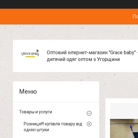
По
Оптовий інтернет-магазин "Grace baby" 
дитячий одяг оптом з Угорщини
Товары и услуги
Розниця!!! купівля товару від
однієї штуки.