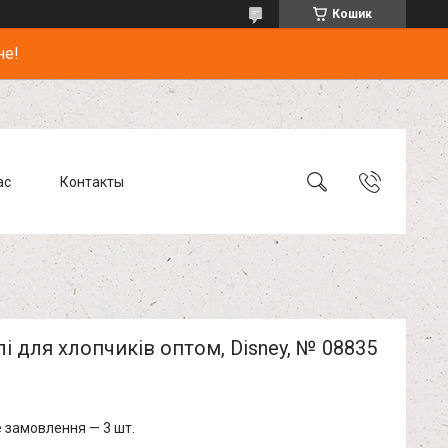
Кошик
не!
ас
Контакты
і для хлопчиків оптом, Disney, № 08835
 замовлення — 3 шт.