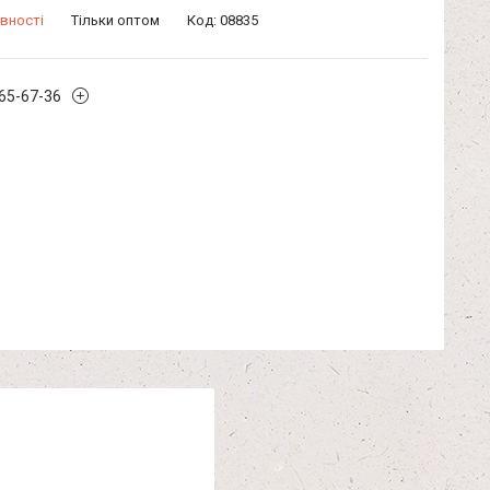
вності
Тільки оптом
Код:
08835
965-67-36