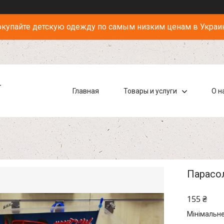
купайте детскую одежду по самым низким ценам в Украи
-
Главная
Товары и услуги
О н
Парасол
155 ₴
Мінімальне