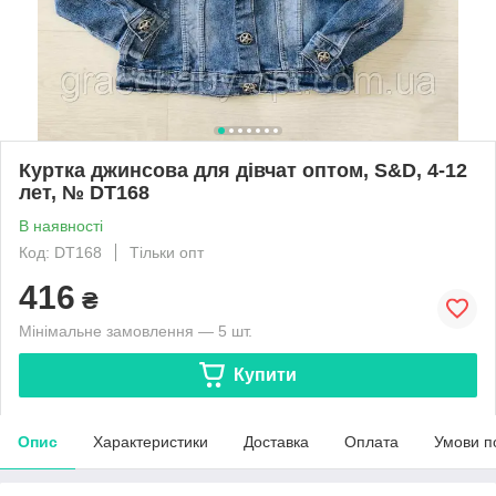
Куртка джинсова для дівчат оптом, S&D, 4-12
лет, № DT168
В наявності
Код: DT168
Тільки опт
416
₴
Мінімальне замовлення — 5 шт.
Купити
Опис
Характеристики
Доставка
Оплата
Умови п