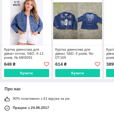
Куртка джинсова для
Куртка джинсова для
Курт
дівчат оптом, S&D, 4-12
дівчат, S&D, 4 років, No
дівч
років, № MK6091
DT165
рокі
648
614
389
₴
₴
Купити
Купити
Про нас
90% позитивних з 41 відгука за рік
Працює з 24.06.2017