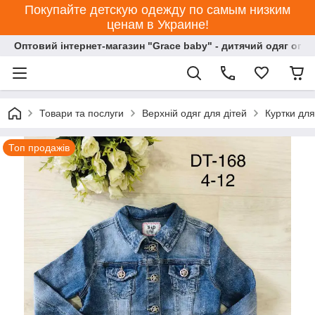
Покупайте детскую одежду по самым низким
ценам в Украине!
Оптовий інтернет-магазин "Grace baby" - дитячий одяг опт
Товари та послуги
Верхній одяг для дітей
Куртки для
Топ продажів