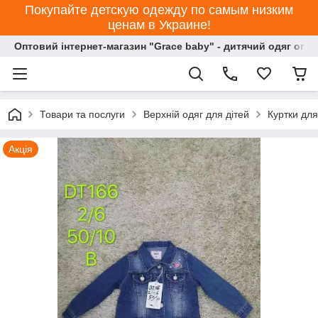
Покупайте детскую одежду по самым низким
ценам в Украине!
Оптовий інтернет-магазин "Grace baby" - дитячий одяг опт
Товари та послуги
Верхній одяг для дітей
Куртки для
Акція