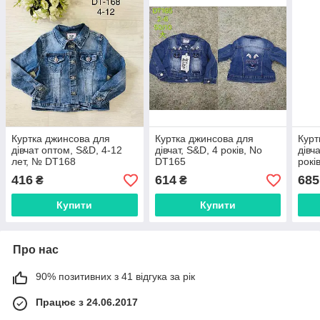
Куртка джинсова для
Куртка джинсова для
Курт
дівчат оптом, S&D, 4-12
дівчат, S&D, 4 років, No
дівч
лет, № DT168
DT165
рокі
416
614
685
₴
₴
Купити
Купити
Про нас
90% позитивних з 41 відгука за рік
Працює з 24.06.2017