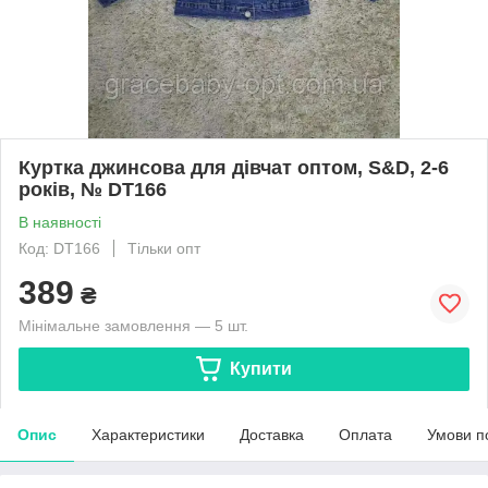
Куртка джинсова для дівчат оптом, S&D, 2-6
років, № DT166
В наявності
Код: DT166
Тільки опт
389
₴
Мінімальне замовлення — 5 шт.
Купити
Опис
Характеристики
Доставка
Оплата
Умови п