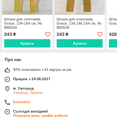
Штани для хлопчиків,
Штани для хлопчиків,
Штан
Grace, 134-164 см, №
Grace, 134,146,164 см, №
Grac
B80534
B80536
243
243
426
₴
₴
Купити
Купити
Про нас
90% позитивних з 41 відгука за рік
Працює з 24.06.2017
м. Ужгород
Ужгород, Україна
Контакти
Сьогодні вихідний
Показати весь графік роботи