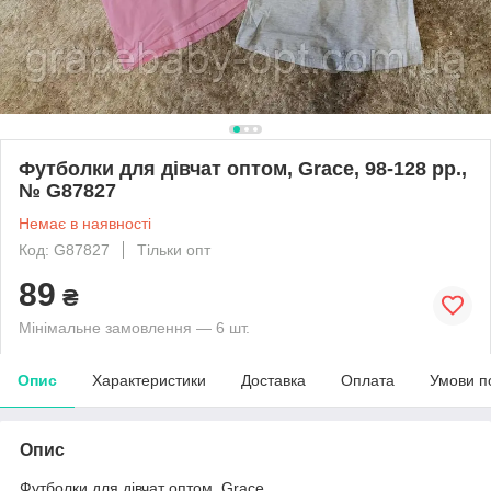
Футболки для дівчат оптом, Grace, 98-128 рр.,
№ G87827
Немає в наявності
Код: G87827
Тільки опт
89
₴
Мінімальне замовлення — 6 шт.
Опис
Характеристики
Доставка
Оплата
Умови п
Опис
Футболки для дівчат оптом, Grace