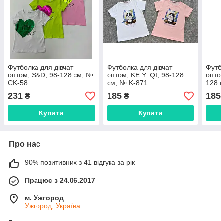
Футболка для дівчат
Футболка для дівчат
Футб
оптом, S&D, 98-128 см, №
оптом, KE YI QI, 98-128
опто
CK-58
см, № K-871
128 
231
185
185
₴
₴
Купити
Купити
Про нас
90% позитивних з 41 відгука за рік
Працює з 24.06.2017
м. Ужгород
Ужгород, Україна