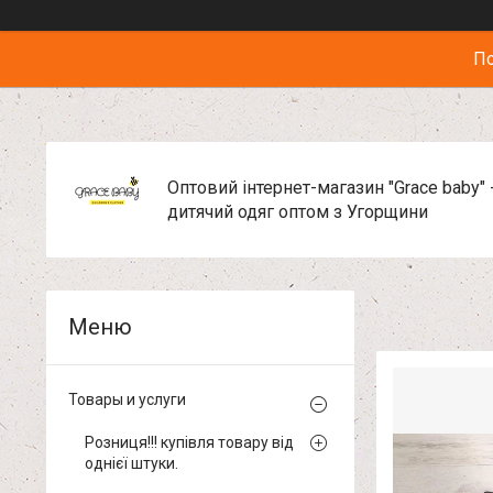
По
Оптовий інтернет-магазин "Grace baby" 
дитячий одяг оптом з Угорщини
Товары и услуги
Розниця!!! купівля товару від
однієї штуки.