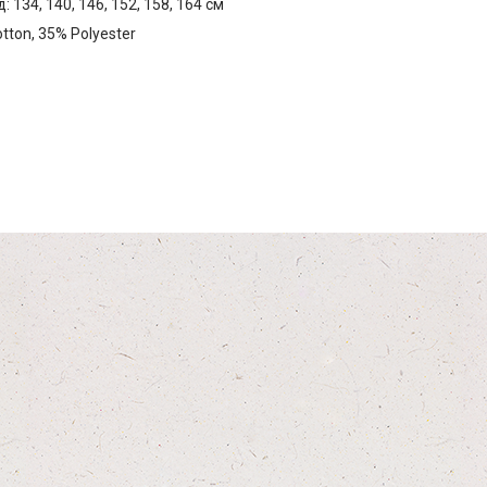
 134, 140, 146, 152, 158, 164 см
tton, 35% Polyester