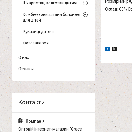
Розмірний ряд:
Шкарпетки, колготки дитячі
Склад: 65% Co
Комбінезони, штани болоневі
для дітей
Рукавиці дитячі
Фотогалерея
О нас
Отзывы
Оптовій інтернет-магазин "Grace