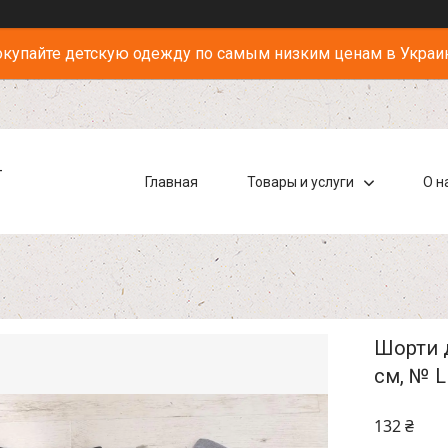
купайте детскую одежду по самым низким ценам в Украи
-
Главная
Товары и услуги
О н
Шорти д
см, № L
132 ₴