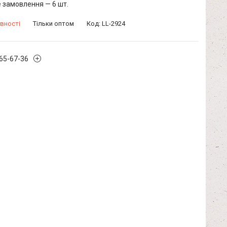
 замовлення — 6 шт.
вності
Тільки оптом
Код:
LL-2924
965-67-36