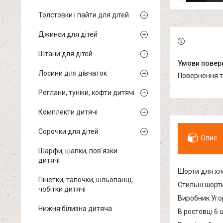
Толстовки і пайти для дітей
Джинси для дітей
Штани для дітей
Лосини для дівчаток
повернення 
Реглани, туніки, кофти дитячі
Комплекти дитячі
Сорочки для дітей
Опис
Шарфи, шапки, пов'язки
дитячі
Шорти для хл
Пінетки, тапочки, шльопанці,
Стильні шорт
чобітки дитячі
Виробник Уго
Нижня білизна дитяча
В ростовці 6 