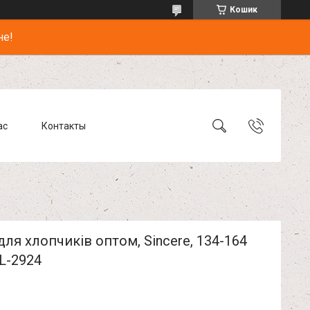
Кошик
не!
ас
Контакты
ля хлопчиків оптом, Sincere, 134-164
L-2924