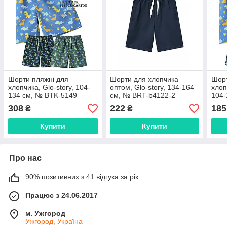
Шорти пляжні для
Шорти для хлопчика
Шорт
хлопчика, Glo-story, 104-
оптом, Glo-story, 134-164
хлоп
134 см, № BTK-5149
см, № BRT-b4122-2
104-
308
222
185
₴
₴
Купити
Купити
Про нас
90% позитивних з 41 відгука за рік
Працює з 24.06.2017
м. Ужгород
Ужгород, Україна